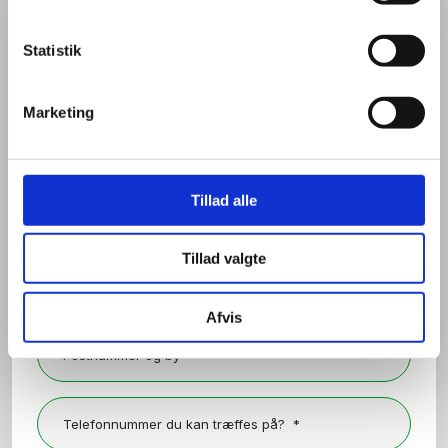
Skriv til os
Statistik
Ønsker du yderligere information om vores
ydelser eller har du spørgsmål vedrørende din
opgave? ​Udfyld formularen, og vi vender tilbage
Marketing
til dig indenfor 24 timer i hverdage.
Tillad alle
Tillad valgte
Afvis